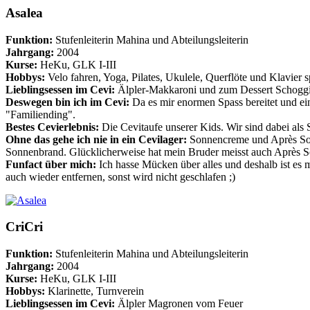
Asalea
Funktion:
Stufenleiterin Mahina und Abteilungsleiterin
Jahrgang:
2004
Kurse:
HeKu, GLK I-III
Hobbys:
Velo fahren, Yoga, Pilates, Ukulele, Querflöte und Klavier s
Lieblingsessen im Cevi:
Älpler-Makkaroni und zum Dessert Schogg
Deswegen bin ich im Cevi:
Da es mir enormen Spass bereitet und ein
"Familiending".
Bestes Cevierlebnis:
Die Cevitaufe unserer Kids. Wir sind dabei als
Ohne das gehe ich nie in ein Cevilager:
Sonnencreme und Après Solei
Sonnenbrand. Glücklicherweise hat mein Bruder meisst auch Après Sol
Funfact über mich:
Ich hasse Mücken über alles und deshalb ist es 
auch wieder entfernen, sonst wird nicht geschlafen ;)
CriCri
Funktion:
Stufenleiterin Mahina und Abteilungsleiterin
Jahrgang:
2004
Kurse:
HeKu, GLK I-III
Hobbys:
Klarinette, Turnverein
Lieblingsessen im Cevi:
Älpler Magronen vom Feuer