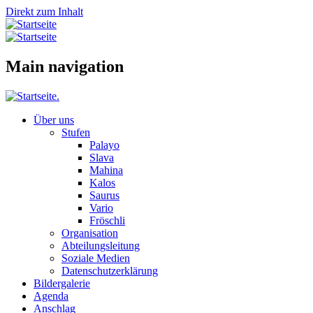
Direkt zum Inhalt
Main navigation
Über uns
Stufen
Palayo
Slava
Mahina
Kalos
Saurus
Vario
Fröschli
Organisation
Abteilungsleitung
Soziale Medien
Datenschutzerklärung
Bildergalerie
Agenda
Anschlag