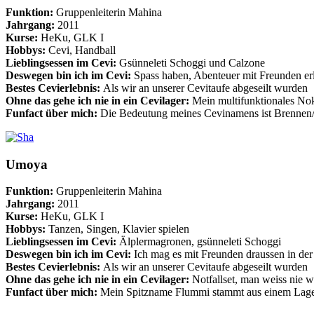
Funktion:
Gruppenleiterin Mahina
Jahrgang:
2011
Kurse:
HeKu, GLK I
Hobbys:
Cevi, Handball
Lieblingsessen im Cevi:
Gsünneleti Schoggi und Calzone
Deswegen bin ich im Cevi:
Spass haben, Abenteuer mit Freunden er
Bestes Cevierlebnis:
Als wir an unserer Cevitaufe abgeseilt wurden
Ohne das gehe ich nie in ein Cevilager:
Mein multifunktionales Nok
Funfact über mich:
Die Bedeutung meines Cevinamens ist Brennen/Fe
Umoya
Funktion:
Gruppenleiterin Mahina
Jahrgang:
2011
Kurse:
HeKu, GLK I
Hobbys:
Tanzen, Singen, Klavier spielen
Lieblingsessen im Cevi:
Älplermagronen, gsünneleti Schoggi
Deswegen bin ich im Cevi:
Ich mag es mit Freunden draussen in der
Bestes Cevierlebnis:
Als wir an unserer Cevitaufe abgeseilt wurden
Ohne das gehe ich nie in ein Cevilager:
Notfallset, man weiss nie wa
Funfact über mich:
Mein Spitzname Flummi stammt aus einem Lager, 