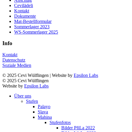
Anschlag
Cevilädeli
Kontakt
Dokumente
Mat-Bestellformular
Sommerlager 2023
WS-Sommerlager 2025
Info
Kontakt
Datenschutz
Soziale Medien
© 2025 Cevi Wülflingen | Website by
Epsilon Labs
© 2025 Cevi Wülflingen
Website by
Epsilon Labs
Über uns
Stufen
Palayo
Slava
Mahina
Stufenfotos
Bilder PfiLa 2022