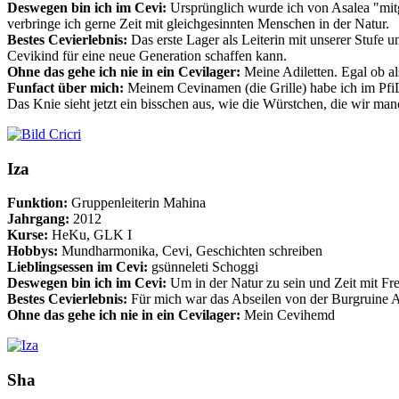
Deswegen bin ich im Cevi:
Ursprünglich wurde ich von Asalea "mitg
verbringe ich gerne Zeit mit gleichgesinnten Menschen in der Natur.
Bestes Cevierlebnis:
Das erste Lager als Leiterin mit unserer Stufe 
Cevikind für eine neue Generation schaffen kann.
Ohne das gehe ich nie in ein Cevilager:
Meine Adiletten. Egal ob a
Funfact über mich:
Meinem Cevinamen (die Grille) habe ich im PfiLa
Das Knie sieht jetzt ein bisschen aus, wie die Würstchen, die wir ma
Iza
Funktion:
Gruppenleiterin Mahina
Jahrgang:
2012
Kurse:
HeKu, GLK I
Hobbys:
Mundharmonika, Cevi, Geschichten schreiben
Lieblingsessen im Cevi:
gsünneleti Schoggi
Deswegen bin ich im Cevi:
Um in der Natur zu sein und Zeit mit Fr
Bestes Cevierlebnis:
Für mich war das Abseilen von der Burgruine A
Ohne das gehe ich nie in ein Cevilager:
Mein Cevihemd
Sha