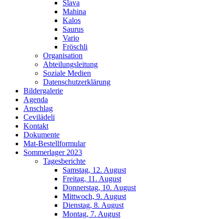
Slava
Mahina
Kalos
Saurus
Vario
Fröschli
Organisation
Abteilungsleitung
Soziale Medien
Datenschutzerklärung
Bildergalerie
Agenda
Anschlag
Cevilädeli
Kontakt
Dokumente
Mat-Bestellformular
Sommerlager 2023
Tagesberichte
Samstag, 12. August
Freitag, 11. August
Donnerstag, 10. August
Mittwoch, 9. August
Dienstag, 8. August
Montag, 7. August