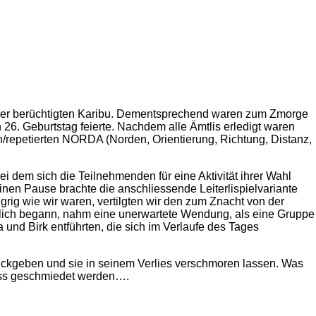
inder berüchtigten Karibu. Dementsprechend waren zum Zmorge
26. Geburtstag feierte. Nachdem alle Ämtlis erledigt waren
n/repetierten NORDA (Norden, Orientierung, Richtung, Distanz,
i dem sich die Teilnehmenden für eine Aktivität ihrer Wahl
nen Pause brachte die anschliessende Leiterlispielvariante
ig wie wir waren, vertilgten wir den zum Znacht von der
hlich begann, nahm eine unerwartete Wendung, als eine Gruppe
und Birk entführten, die sich im Verlaufe des Tages
rückgeben und sie in seinem Verlies verschmoren lassen. Was
muss geschmiedet werden….