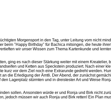
rüchtigten Morgensport in den Tag, unter Leitung vom nicht m
 beim "Happy Birthday" für Bachica mitsingen, die heute ihren 
 vertieften wir unser Wissen zum Thema Kartenkunde und lernte
n, ging es nach dieser Stärkung weiter mit einem Kreatelier, be
dseifen und Ketten aus Speckstein produziert. Nach einer klei
 kurz vor dem Ziel noch eine Extrarunde gedreht werden. Hungr
t an die Erledigung der Ämtli. Der Abend, der zunächst gemäc
en Lagerplatz stürmten und in dreistester Art und Weise Ronja 
winden sollen. Ansonsten würde er und Ronja und Birk nicht zu
eben, jedoch müssen wir auch Ronja und Birk retten! Ein Plan 