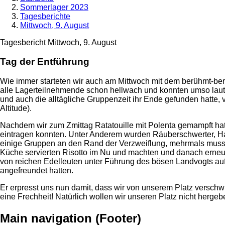
Sommerlager 2023
Tagesberichte
Mittwoch, 9. August
Tagesbericht Mittwoch, 9. August
Tag der Entführung
Wie immer starteten wir auch am Mittwoch mit dem berühmt-be
alle Lagerteilnehmende schon hellwach und konnten umso lauter
und auch die alltägliche Gruppenzeit ihr Ende gefunden hatte,
Altitude).
Nachdem wir zum Zmittag Ratatouille mit Polenta gemampft hatte
eintragen konnten. Unter Anderem wurden Räuberschwerter, Han
einige Gruppen an den Rand der Verzweiflung, mehrmals musste
Küche servierten Risotto im Nu und machten und danach erneu
von reichen Edelleuten unter Führung des bösen Landvogts auf d
angefreundet hatten.
Er erpresst uns nun damit, dass wir von unserem Platz versch
eine Frechheit! Natürlich wollen wir unseren Platz nicht herg
Main navigation (Footer)