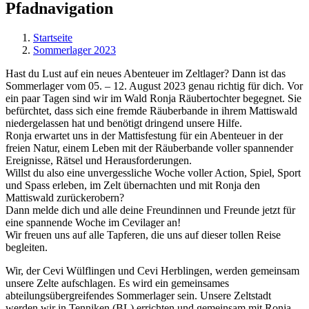
Pfadnavigation
Startseite
Sommerlager 2023
Hast du Lust auf ein neues Abenteuer im Zeltlager? Dann ist das
Sommerlager vom 05. – 12. August 2023 genau richtig für dich. Vor
ein paar Tagen sind wir im Wald Ronja Räubertochter begegnet. Sie
befürchtet, dass sich eine fremde Räuberbande in ihrem Mattiswald
niedergelassen hat und benötigt dringend unsere Hilfe.
Ronja erwartet uns in der Mattisfestung für ein Abenteuer in der
freien Natur, einem Leben mit der Räuberbande voller spannender
Ereignisse, Rätsel und Herausforderungen.
Willst du also eine unvergessliche Woche voller Action, Spiel, Sport
und Spass erleben, im Zelt übernachten und mit Ronja den
Mattiswald zurückerobern?
Dann melde dich und alle deine Freundinnen und Freunde jetzt für
eine spannende Woche im Cevilager an!
Wir freuen uns auf alle Tapferen, die uns auf dieser tollen Reise
begleiten.
Wir, der Cevi Wülflingen und Cevi Herblingen, werden gemeinsam
unsere Zelte aufschlagen. Es wird ein gemeinsames
abteilungsübergreifendes Sommerlager sein. Unsere Zeltstadt
werden wir in Tenniken (BL) errichten und gemeinsam mit Ronja