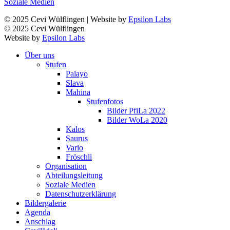
Soziale Medien
© 2025 Cevi Wülflingen | Website by
Epsilon Labs
© 2025 Cevi Wülflingen
Website by
Epsilon Labs
Über uns
Stufen
Palayo
Slava
Mahina
Stufenfotos
Bilder PfiLa 2022
Bilder WoLa 2020
Kalos
Saurus
Vario
Fröschli
Organisation
Abteilungsleitung
Soziale Medien
Datenschutzerklärung
Bildergalerie
Agenda
Anschlag