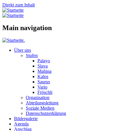
Direkt zum Inhalt
Main navigation
Über uns
Stufen
Palayo
Slava
Mahina
Kalos
Saurus
Vario
Fröschli
Organisation
Abteilungsleitung
Soziale Medien
Datenschutzerklärung
Bildergalerie
Agenda
Anschlag